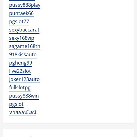
pussy888play
puntaek66
pgslot77
sexybaccarat
sexy168vip
sagame168th
918kissauto
pgheng99
live22slot
Joker123auto
fullslotpg
pussy888win
pgslot
หวยออนไลน์