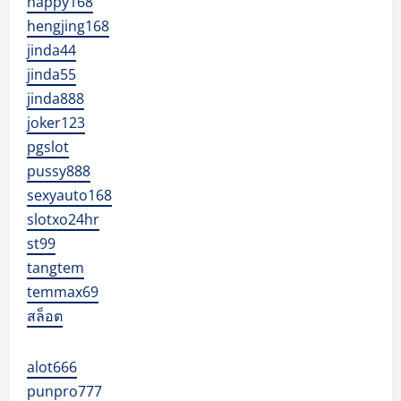
happy168
hengjing168
jinda44
jinda55
jinda888
joker123
pgslot
pussy888
sexyauto168
slotxo24hr
st99
tangtem
temmax69
สล็อต
alot666
punpro777